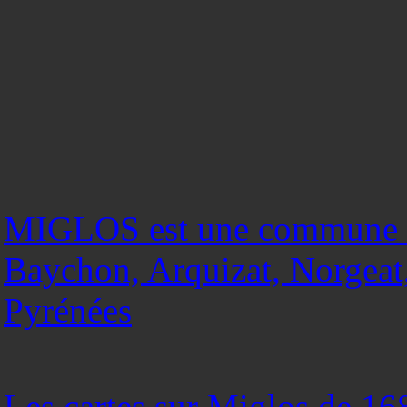
MIGLOS est une commune co
Baychon, Arquizat, Norgeat,
Pyrénées
Les cartes sur Miglos de 168