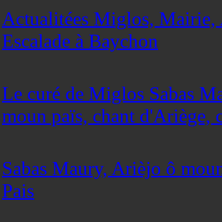
Actualitées Miglos, Mairie,
Escalade à Baychon
Le curé de Miglos Sabas Mau
moun païs, chant d'Ariège, 
Sabas Maury, Arièjo ô moun 
Pais